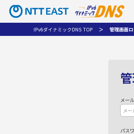
IPv6ダイナミックDNS TOP
管理画面ロ
管
メー
パス