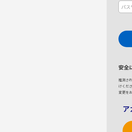
安全
推測さ
けくださ
変更を
ア