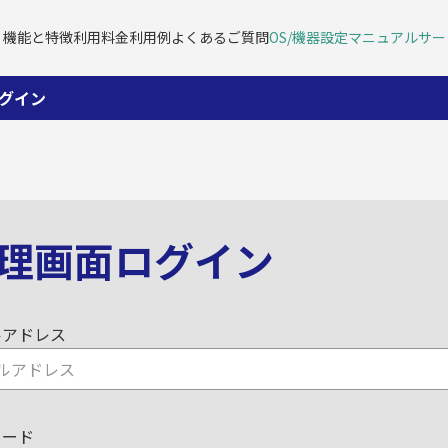
機能と特徴
利用料金
利用例
よくあるご質問
OS/機器設定マニュアル
サー
グイン
理画面ログイン
ルアドレス
ワード