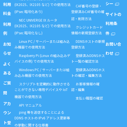
シー
利用
(IX2025、IX2105 など) での使用方法
CAF番号の登録・
(IPsec 暗号化あり)
登録済みCAF番号の確
料金
サイトの
認・削除方法
NEC UNIVERGE IX ルータ
利用条
利用
(IX2025、IX2105 など) での使用方法
クレジットカード
例
(IPsec 暗号化なし)
情報の新規登録方法
件
Linux PC / サーバーまたは組み込
DDNSホストの新規
お知
お問い合
み機器での使用方法
登録方法
らせ
わせ
Raspberry Pi (Linux の組み込みデ
登録済みDDNSホス
バイスの例) での使用方法
ト一覧の確認方法
よく
Windows PC / サーバーまたは組
登録済みDDNSホス
ある
み込み機器での使用方法
トの確認・編集方法
ご質
スクリプトを定期的に動作させる
お客様情報の確
ことができない専用デバイスや IoT
認・編集
問
機器での使用方法
支払い履歴の確認
アカ
API マニュアル
ウン
ping 等を送信することによる
DDNS ホストの IPv6 アドレス更新等
ト登
の挙動に関する仕様書