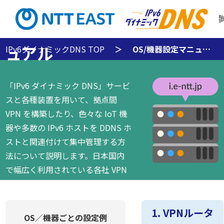
OS/機器設定マニ
機
利
能
用
と
料
特
金
徴
ュアル
IPv6ダイナミックDNS TOP
OS/機器設定マニュアル
「IPv6 ダイナミック DNS」サービ
スと各種装置を用いて、拠点間
VPN を構築したり、色々な IoT 機
器や多数の IPv6 ホストを DDNS ホ
ストと関連付けて集中管理する方
法について説明します。日本国内
で幅広く利用されている各社 VPN
ルータや Windows、Linux などの
PC、Raspberry Pi などの組み込み
IoT 機器の設定例を、コンフィグ例
1. VPNルータ
OS／機器ごとの設定例