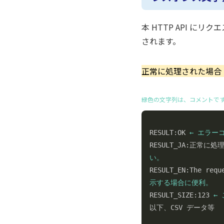
本 HTTP API 
されます。
正常に処理された場合 (
緑色の文字列は、コメントで
RESULT:OK 
← エラー
RESULT_JA:正常に
い。

RESULT_EN:The req
示する場合に便利。

RESULT_SIZE:123 
←
以下、CSV データ等