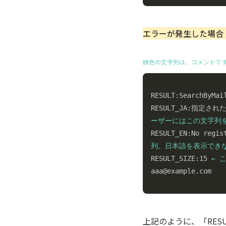
エラーが発生した場合 (
緑色の文字列は、コメントで
RESULT:SearchByMai
RESULT_JA:指
ーザーにはこの文字列

RESULT_EN:No regi
列。日本語を表示でき

RESULT_SIZE:15 
← 
aaa@example.com
上記のように、「RESU