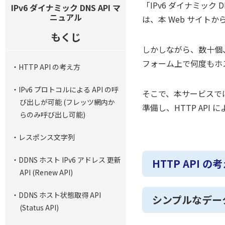
「IPv6 ダイナミック
IPv6 ダイナミック DNS API マ
いて説明します。
ニュアル
は、本 Web サイト
もくじ
しかしながら、数十個、
フォーム上で何度もホ
・HTTP API の考え方
・IPv6 プロトコルによる API の呼
そこで、本サービスでは
び出しが可能 (フレッツ網内か
準備し、HTTP AP
らのみ呼び出し可能)
・レスポンス文字列
・DDNS ホスト IPv6 アドレス 更新
HTTP API の
API (Renew API)
・DDNS ホスト状態取得 API
シンプルなデー
(Status API)