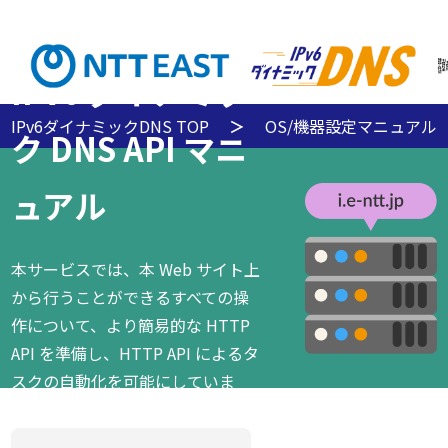
機
利
能
用
と
料
特
金
IPv6 ダイナミッ
徴
IPv6ダイナミックDNS TOP
OS/機器設定マニュアル
ク DNS API マニ
ュアル
本サービスでは、本 Web サイト上
から行うことができるすべての操
作について、より簡易的な HTTP
API を準備し、HTTP API によるタ
スクの自動化を可能にしていま
す。 このページでは、「IPv6 ダイ
ナミック DNS」サービスのAPIにつ