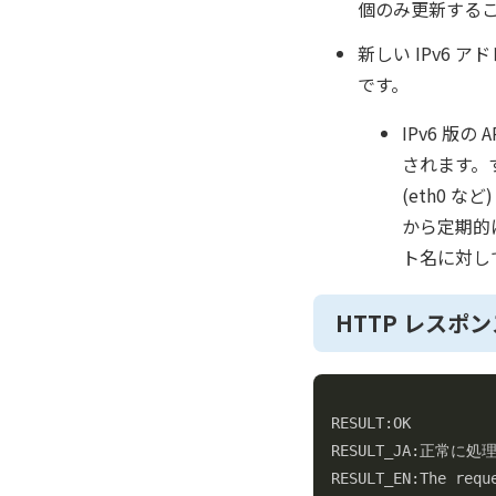
個のみ更新する
新しい IPv6 
です。
IPv6 版
されます。
(eth0 
から定期的に
ト名に対し
HTTP レスポ
RESULT:OK

RESULT_JA:正常に
RESULT_EN:The requ