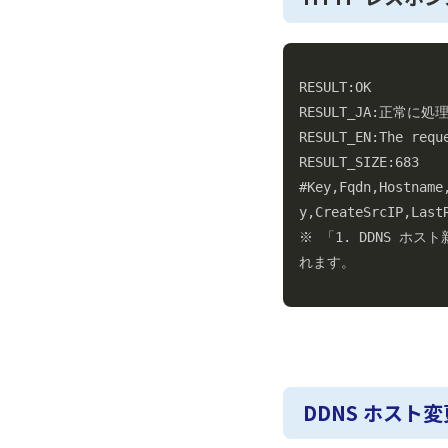
RESULT:OK

RESULT_JA:正常に
RESULT_EN:The requ
RESULT_SIZE:683

#Key,Fqdn,Hostname
y,CreateSrcIP,LastR
※ 「1. DDNS ホス
れます。
DDNS ホスト変更履