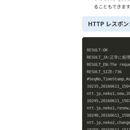
ることもできま
HTTP レスポ
RESULT:OK

RESULT_JA:正常に
RESULT_EN:The requ
RESULT_SIZE:736

#SeqNo,TimeStamp,K
10235,20160611_150
ntt.jp,neko1,new,2
10245,20160611_150
ntt.jp,neko1,renew
10248,20160611_150
ntt.jp,neko2,chang
10250,20160611_151