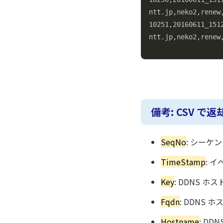
ntt.jp,neko2,renew
10251,20160611_151
ntt.jp,neko2,renew
備考: CSV 
SeqNo
: シーケ
TimeStamp
: 
Key
: DDNS ホス
Fqdn
: DDNS 
Hostname
: DD