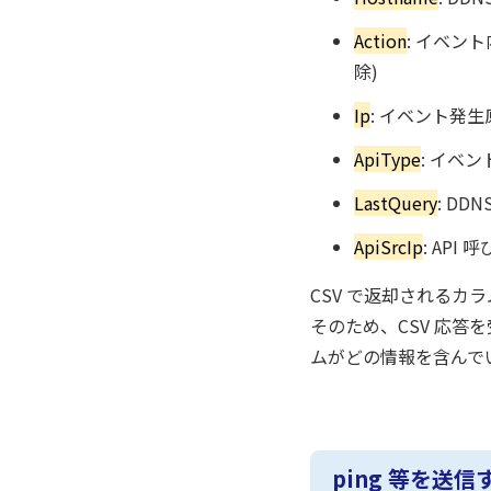
Action
: イベント内
除)
Ip
: イベント発生
ApiType
: イベント
LastQuery
: D
ApiSrcIp
: API
CSV で返却される
そのため、CSV 応答
ムがどの情報を含んで
ping 等を送